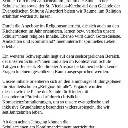
Schule. Durch den Andachtsraum „Raum der Stille“ in der
Schule selbst sowie der St. Nicolaus-Kirche auf dem Gelände der
Evangelischen Stiftung Alsterdorf bieten wir Räume, um Religion
erfahrbar werden zu lassen.
Durch die Angebote im Religionsunterricht, die sich auch an den
Kirchenfesten im Jahr orientieren, lernen bzw. vertiefen unsere
Schüler*innen religiöse Inhalte. Ebenso wird durch Gottesdienste,
Andachten und Konfirmand*innenunterricht spirituelles Leben
erlebbar.
Ein weiterer Schwerpunkt liegt auf dem seelsorgerlichen Bereich,
der unseren Schüler*innen und allen im Kontext von Schule
Tätigen offensteht. Bei direkter Ansprache können bedrückende
Fragen in einem geschützten Raum ausgesprochen werden.
Unsere Inhalte orientieren sich an den Hamburger Bildungsplänen
für Stadtteilschulen „Religion für alle“. Ergänzt wurden
diese sowie die Pläne der Schule für Kinder mit
besonderem Förderbedarf durch christliche
Kompetenzformulierungen, um so unsere evangelische und
inklusive Grundhaltung besonders widerzuspiegeln, die wir
seit Jahrzehnten leben.
Ab dem achten Jahrgang können die
Schüler*innen am Konfirmand*innenunterricht der